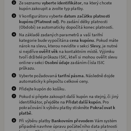
Ze seznamu
vyberte identifikátor
, na který chcete
kupón zakoupit a zvolte typ platby.
V konfigurátoru vyberte
datum začátku platnosti
kupónu (Platnost od)
. Po zadání délky platnosti
(Období) se automaticky dopočítá konec platnosti.
Na základě zadaných parametrů a vaší tarifní
kategorie bude vypočítána
cena kupónu
. Pokud máte
nárok na slevu, kterou nevidíte v sekci
Slevy
, je nutné
si nejdříve
ověřit věk
na kontaktním místě. Výjimku
tvoří držitelé průkazu ISIC, kteří si mohou ověřit slevu
online v sekci
Osobní údaje
zadáním čísla ISIC
průkazu.
Vyberte požadovaná
tarifní pásma.
Následně dojde
automaticky k přepočtu celkové ceny.
Přidejte kupón do košíku.
Pokud si přejete zakoupit další kupón na stejný, či jiný
identifikátor, přejděte na
Přidat další kupón
. Pro
pokračování k výběru platby stiskněte
Pokračovat k
platbě
.
Při výběru platby
Bankovním převodem
Vám systém
případně navrhne úpravu počátečního data platnosti