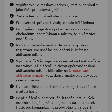
Vyplňte svou
e-mailovou adresu,
která bude sloužit
jako Vaše přihlašovací jméno.
Zadané
heslo
musí mít alespoň 8 znaků.
Pro
ověření správnosti
zadejte heslo ještě jednou
Pro úspěšnou registraci potvrďte Váš
souhlas s
obchodními podmínkami
a také to, že je Vám
více
než 15 let.
Na Vámi zadaný e-mail bude zaslána
zpráva o
registraci
. Pro úspěšné dokončení klikněte na
aktivační odkaz.
V případě, že Vám registrační e-mail nedošel, můžete
na stránce „Přihlášení“ iniciovat opětovné zasláni
aktivačního odkazu kliknutím na
Nedošel vám
aktivační e-mail?
. Po zadání e-mailové adresy bude
odeslán znovu.
Nyní se přihlaste prostřednictvím registrovaného e-
mailu a hesla.
Po přihlášení budete vyzváni k zadání pravdivých
osobních údajů - jména, příjmení a data narození.
Heslo pro komunikaci je předvyplněné a slouží k