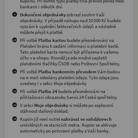
kupónu. Při tomto typu platby trvá převod peněz mezi
bankami i několik dní.
Dokončení objednávky
zobrazí souhrn Vaší
objednávky. V případě nákupu nad 10 000 Kč budete
vyzváni k vyplnění fakturačních údajů a následně
můžete přejít k platbě.
Při volbě
Platba kartou
budete přesměrování na
Platební bránu k zadání informací o platební kartě.
Tato platební karta nemusí být přiřazena k vašemu
účtu v e-shopu. Rovněž je zde možné zaplatit
platebními tlačítky ČSOB nebo Poštovní Spořitelny.
Při volbě
Platba bankovním převodem
Vám budou
na e-mail odeslány platební údaje. Tyto údaje jsou
uvedeny i v sekci Moje objednávky
Při volbě
Platba 24
budete přesměrováni na
přihlašovací obrazovku Servis 24 České spořitelny.
V sekci
Moje objednávky
si můžete po zaplacení
stáhnout daňový doklad.
Kupón již není nutné
nahrávat ve validátorech
umístěných ve stanicích metra. Kupón se aktivuje
automaticky po potvrzení platby z Vaší banky.