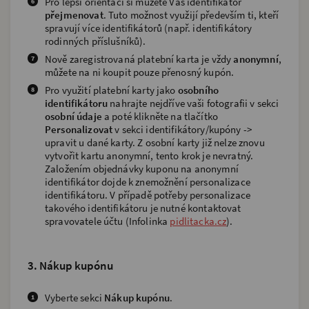
Pro lepší orientaci si můžete Váš identifikátor
přejmenovat
. Tuto možnost využijí především ti, kteří
spravují více identifikátorů (např. identifikátory
rodinných příslušníků).
Nově zaregistrovaná platební karta je vždy
anonymní
,
můžete na ni koupit pouze přenosný kupón.
Pro využití platební karty jako
osobního
identifikátoru
nahrajte nejdříve vaši fotografii v sekci
osobní údaje
a poté klikněte na tlačítko
Personalizovat
v sekci identifikátory/kupóny ->
upravit u dané karty. Z osobní karty již nelze znovu
vytvořit kartu anonymní, tento krok je nevratný.
Založením objednávky kuponu na anonymní
identifikátor dojde k znemožnění personalizace
identifikátoru. V případě potřeby personalizace
takového identifikátoru je nutné kontaktovat
spravovatele účtu (Infolinka
pidlitacka.cz
).
3. Nákup kupónu
Vyberte sekci
Nákup kupónu
.