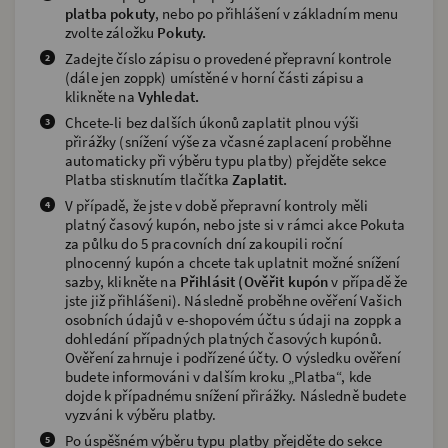
platba pokuty
, nebo po přihlášení v základním menu
zvolte záložku
Pokuty.
Zadejte číslo zápisu o provedené přepravní kontrole
(dále jen zoppk) umístěné v horní části zápisu a
klikněte na
Vyhledat.
Chcete-li bez dalších úkonů zaplatit plnou výši
přirážky (snížení výše za včasné zaplacení proběhne
automaticky při výběru typu platby) přejděte sekce
Platba stisknutím tlačítka
Zaplatit.
V případě, že jste v době přepravní kontroly měli
platný časový kupón, nebo jste si v rámci akce Pokuta
za půlku do 5 pracovních dní zakoupili roční
plnocenný kupón a chcete tak uplatnit možné snížení
sazby, klikněte na
Přihlásit (Ověřit kupón
v případě že
jste již přihlášeni). Následně proběhne ověření Vašich
osobních údajů v e-shopovém účtu s údaji na zoppk a
dohledání případných platných časových kupónů.
Ověření zahrnuje i podřízené účty. O výsledku ověření
budete informováni v dalším kroku „Platba“, kde
dojde k případnému snížení přirážky. Následně budete
vyzváni k výběru platby.
Po úspěšném výběru typu platby přejděte do sekce