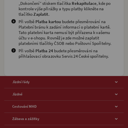
„Dokončení“ stiskem tlačítka
Rekapitulace
, kde po
kontrole výše přirážky a typu platby klikněte na
tlačítko
Zaplatit.
Při volbě
Platba kartou
budete přesměrování na
Platební bránu k zadání informací o platební kartě.
Tato platební karta nemusí být přiřazena k vašemu
účtu v e-shopu. Rovněž je zde možné zaplatit
platebními tlačítky ČSOB nebo Poštovní Spořitelny.
Při volbě
Platba 24
budete přesměrováni na
přihlašovací obrazovku Servis 24 České spořitelny.
Jízdní řády
Metro
Jízdné
Tramvaje
Ceník jízdného
Cestování MHD
Autobusy
Seznam prodejních míst
Bezbariérové cestování
Zábava a zážitky
Autobusy regionální
E-shop DPP
Doprava na letiště
Noční doprava