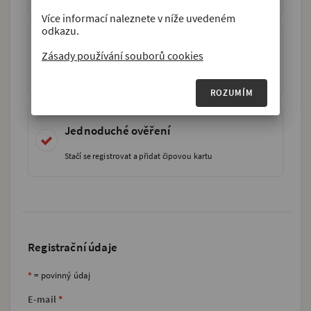
Více informací naleznete v níže uvedeném
Nákupy pro celou rodinu
Zásady používání souborů cookies
Pomocí podúčtů můžete nakupovat efektivněji
ROZUMÍM
Jednoduché ověření
Stačí se registrovat a přidat čipovou kartu
Registrační údaje
*
= povinný údaj
E-mail
*