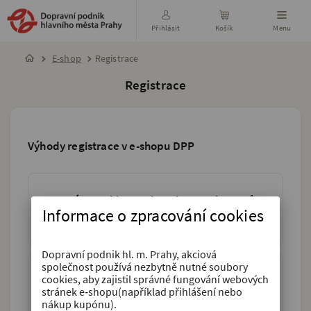
Přihlásit
Košík
Menu
E-shop
Registrace
Registrace
Výhody registrace v e-shopu DPP
Máte pod kontrolou platnost kuponů
Informace o zpracování cookies
Nastavte si upozornění e-mailem nebo SMS
Dopravní podnik hl. m. Prahy, akciová
společnost používá nezbytně nutné soubory
cookies, aby zajistil správné fungování webových
Šetříte čas
stránek e‑shopu(například přihlášení nebo
nákup kupónu).
Své osobní údaje zadáte jen jednou