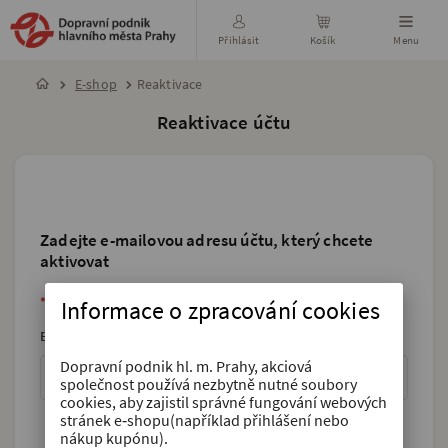
Přihlásit
Košík
Menu
E-shop
Reaktivace
Reaktivace účtu
Zadejte e-mailovou adresu účtu, který chcete
aktivovat
*
= povinný údaj
Informace o zpracování cookies
E-mail:
*
Dopravní podnik hl. m. Prahy, akciová
společnost používá nezbytně nutné soubory
cookies, aby zajistil správné fungování webových
stránek e‑shopu(například přihlášení nebo
nákup kupónu).